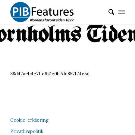
88d47aeb4e71fe641e0b7dd857f74e5d
Cookie-erklæring
Privatlivspolitik